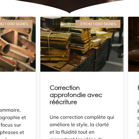
 €/ 1 000 SIGNES
3.90 €/ 1 000 SIGNES
Correction
approfondie avec
réécriture
rammaire,
Une correction complète qui
ographie et
améliore le style, la clarté
focus sur
et la fluidité tout en
 phrases et