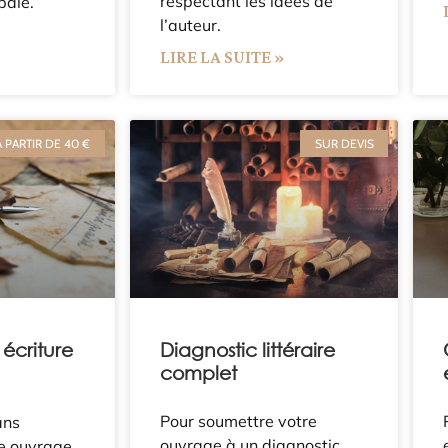
respectant les idées de
bale.
l’auteur.
»
LIRE LA SUITE »
À PARTIR DE 40 €
SUR DEVIS
écriture
Diagnostic littéraire
complet
Pour soumettre votre
ans
ouvrage à un diagnostic
re ouvrage