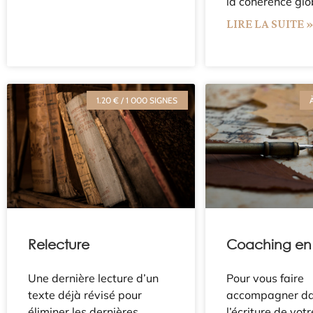
la cohérence glo
LIRE LA SUITE 
1.20 € / 1 000 SIGNES
Relecture
Coaching en 
Une dernière lecture d’un
Pour vous faire
texte déjà révisé pour
accompagner d
éliminer les dernières
l’écriture de vot