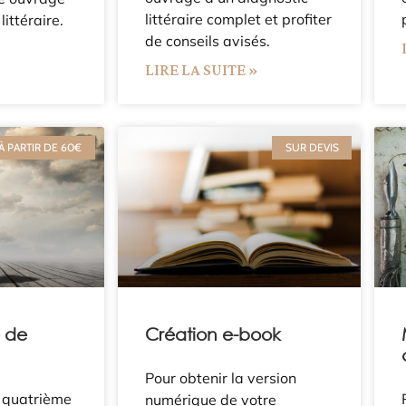
littéraire complet et profiter
littéraire.
de conseils avisés.
»
LIRE LA SUITE »
À PARTIR DE 60€
SUR DEVIS
 de
Création e-book
Pour obtenir la version
e quatrième
numérique de votre