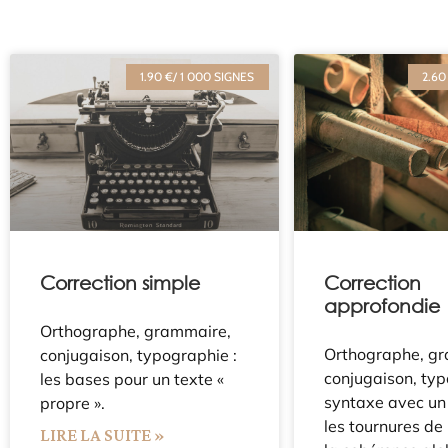
1.90 €/ 1 000 SIGNES
2.60
Correction simple
Correction
approfondie
Orthographe, grammaire,
Orthographe, g
conjugaison, typographie :
conjugaison, typ
les bases pour un texte «
syntaxe avec un 
propre ».
les tournures de
LIRE LA SUITE »