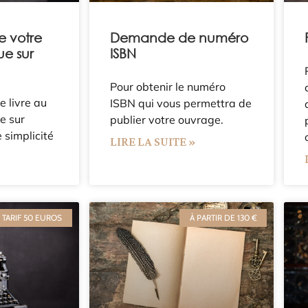
e votre
Demande de numéro
ue sur
ISBN
Pour obtenir le numéro
e livre au
ISBN qui vous permettra de
e sur
publier votre ouvrage.
 simplicité
LIRE LA SUITE »
»
TARIF 50 EUROS
À PARTIR DE 130 €