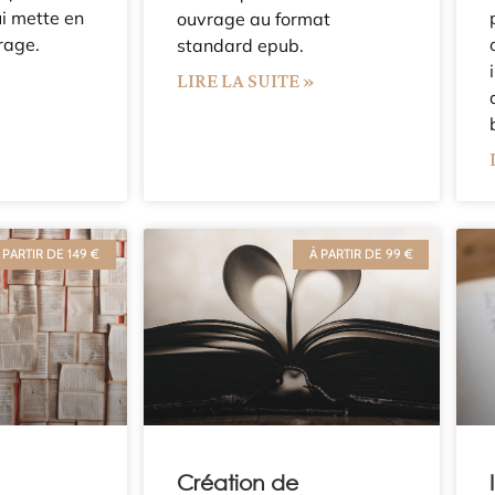
i mette en
ouvrage au format
rage.
standard epub.
»
LIRE LA SUITE »
 PARTIR DE 149 €
À PARTIR DE 99 €
Création de