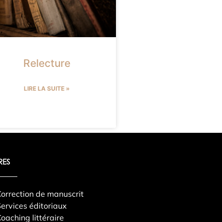
Relecture
LIRE LA SUITE »
RES
orrection de manuscrit
ervices éditoriaux
oaching littéraire