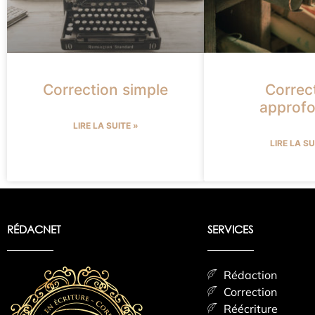
Correction simple
Correc
approfo
LIRE LA SUITE »
LIRE LA SU
RÉDACNET
SERVICES
Rédaction
Correction
Réécriture