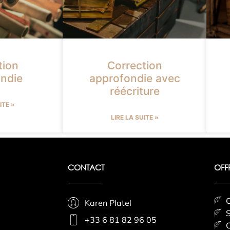
tion
Correction
ndie
approfondie avec
réécriture
ITE »
LIRE LA SUITE »
CONTACT
OFF
C
Karen Platel
S
+33 6 81 82 96 05
C