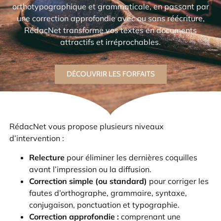
orthotypographique et grammaticale, en passant par
une correction approfondie avec ou sans réécriture,
RédacNet transforme vos textes en documents
attractifs et irréprochables.
DÉCOUVRIR LES FORFAITS
RédacNet vous propose plusieurs niveaux
d’intervention :
Relecture
pour éliminer les dernières coquilles
avant l’impression ou la diffusion.
Correction
simple (ou standard)
pour corriger les
fautes d’orthographe, grammaire, syntaxe,
conjugaison, ponctuation et typographie.
Correction
approfondie :
comprenant une