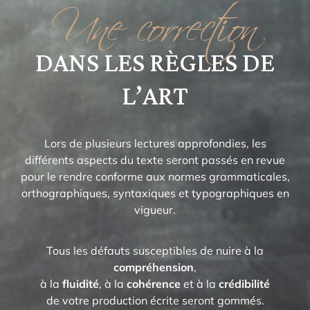
Une correction
DANS LES RÈGLES DE
L’ART
Lors de plusieurs lectures approfondies, les
différents aspects du texte seront passés en revue
pour le rendre conforme aux normes grammaticales,
orthographiques, syntaxiques et typographiques en
vigueur.
Tous les défauts susceptibles de nuire à la
compréhension
,
à la
fluidité
, à la
cohérence
et à la
crédibilité
de votre production écrite seront gommés.