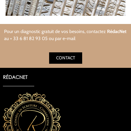
Pour un diagnostic gratuit de vos besoins, contactez
RédacNet
au + 33 6 81 82 93 05 ou par
e-mail
CONTACT
RÉDACNET