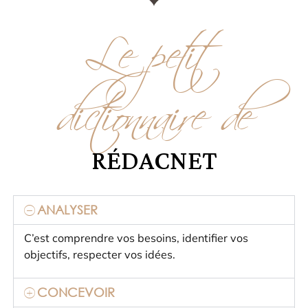
Le petit
dictionnaire de
RÉDACNET
ANALYSER
C’est comprendre vos besoins, identifier vos
objectifs, respecter vos idées.
CONCEVOIR