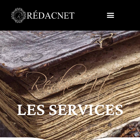
RédacNet
LES SERVICES