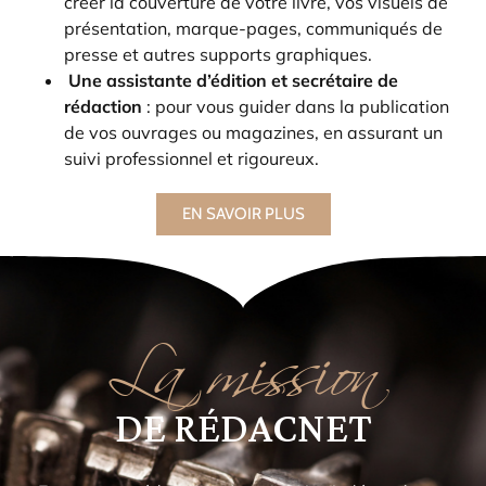
créer la couverture de votre livre, vos visuels de
présentation, marque-pages, communiqués de
presse et autres supports graphiques.
Une assistante d’édition et secrétaire de
rédaction
: pour vous guider dans la publication
de vos ouvrages ou magazines, en assurant un
suivi professionnel et rigoureux.
EN SAVOIR PLUS
La mission
DE RÉDACNET