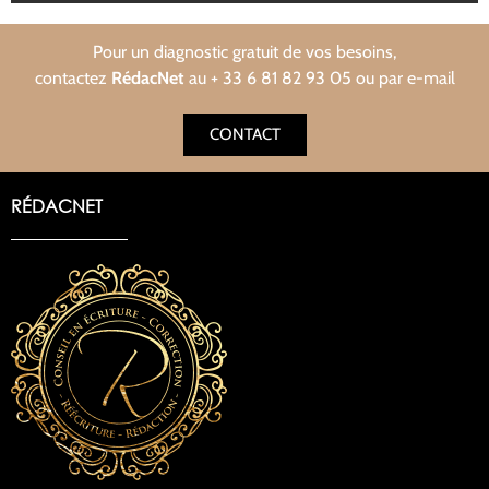
Pour un diagnostic gratuit de vos besoins,
contactez
RédacNet
au + 33 6 81 82 93 05 ou par
e-mail
CONTACT
RÉDACNET