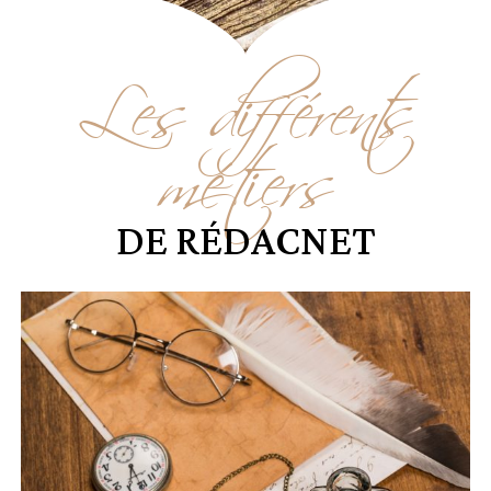
Les différents
métiers
DE RÉDACNET