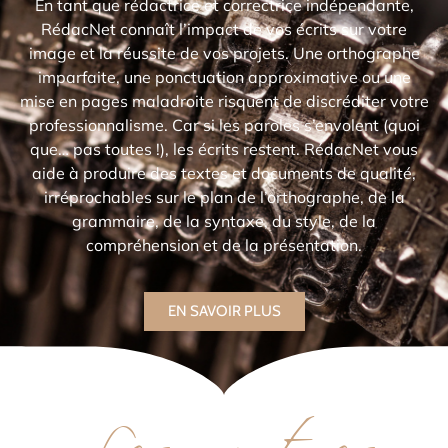
En tant que rédactrice et correctrice indépendante,
RédacNet connaît l’impact de vos écrits sur votre
image et la réussite de vos projets. Une orthographe
imparfaite, une ponctuation approximative ou une
mise en pages maladroite risquent de discréditer votre
professionnalisme. Car si les paroles s’envolent (quoi
que… pas toutes !), les écrits restent. RédacNet vous
aide à produire des textes et documents de qualité,
irréprochables sur le plan de l’orthographe, de la
grammaire, de la syntaxe, du style, de la
compréhension et de la présentation.
EN SAVOIR PLUS
Les avantages