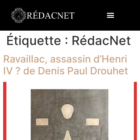
Étiquette :
RédacNet
Ravaillac, assassin d’Henri
IV ? de Denis Paul Drouhet