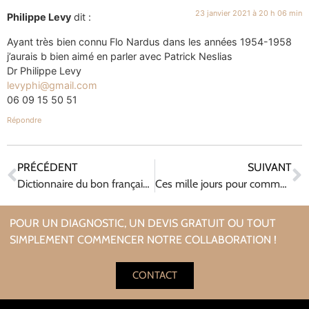
23 janvier 2021 à 20 h 06 min
Philippe Levy
dit :
Ayant très bien connu Flo Nardus dans les années 1954-1958
j’aurais b bien aimé en parler avec Patrick Neslias
Dr Philippe Levy
levyphi@gmail.com
06 09 15 50 51
Répondre
PRÉCÉDENT
SUIVANT
Dictionnaire du bon français contemporain avec des exemples effrontés et des commentaires insolents de Françoise Nore
Ces mille jours pour commencer à être père de Francis Guthleben
POUR UN DIAGNOSTIC, UN DEVIS GRATUIT OU TOUT
SIMPLEMENT COMMENCER NOTRE COLLABORATION !
CONTACT