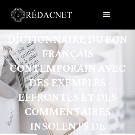
DICTIONNAIRE DU BON
FRANÇAIS
CONTEMPORAIN AVEC
DES EXEMPLES
EFFRONTÉS ET DES
COMMENTAIRES
INSOLENTS DE