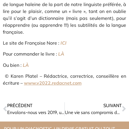
de longue haleine de la part de notre linguiste préférée, à
lire pour le plaisir, comme un
«
livre », tant on en oublie
qu’il s’agit d’un dictionnaire (mais pas seulement), pour
réapprendre (ou apprendre !!!) les subtilités de la langue
française.
Le site de Françoise Nore :
ICI
Pour commander le livre :
LÀ
Ou bien :
LÀ
© Karen Platel – Rédactrice, correctrice, conseillère en
écriture –
www.v2022.redacnet.com
PRÉCÉDENT
SUIVANT
Envolons-nous vers 2019, une année créative, inspirée et inspirante !
Une vie sans compromis de Patrick Neslias
POUR UN DIAGNOSTIC, UN DEVIS GRATUIT OU TOUT