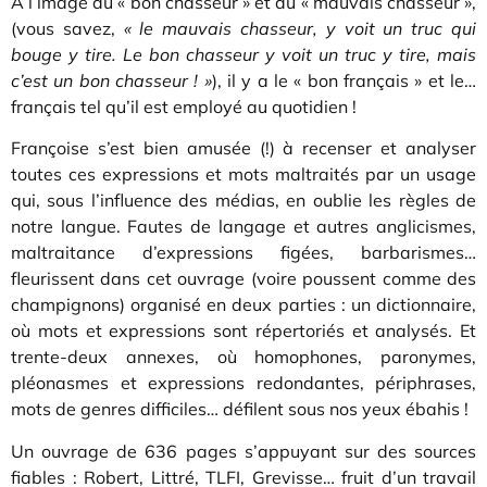
À l’image du « bon chasseur » et du « mauvais chasseur »,
(vous savez,
« le mauvais chasseur, y voit un truc qui
bouge y tire. Le bon chasseur y voit un truc y tire, mais
c’est un bon chasseur ! »
), il y a le « bon français » et le…
français tel qu’il est employé au quotidien !
Françoise s’est bien amusée (!) à recenser et analyser
toutes ces expressions et mots maltraités par un usage
qui, sous l’influence des médias, en oublie les règles de
notre langue. Fautes de langage et autres anglicismes,
maltraitance d’expressions figées, barbarismes…
fleurissent dans cet ouvrage (voire poussent comme des
champignons) organisé en deux parties : un dictionnaire,
où mots et expressions sont répertoriés et analysés. Et
trente-deux annexes, où homophones, paronymes,
pléonasmes et expressions redondantes, périphrases,
mots de genres difficiles… défilent sous nos yeux ébahis !
Un ouvrage de 636 pages s’appuyant sur des sources
fiables : Robert, Littré, TLFI, Grevisse… fruit d’un travail