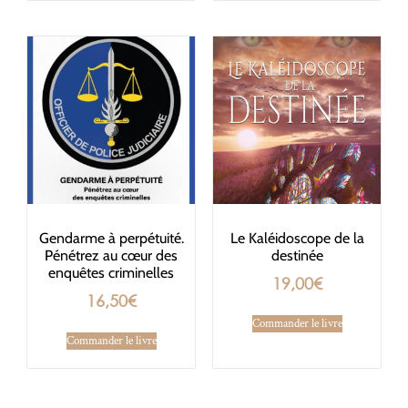
Gendarme à perpétuité.
Le Kaléidoscope de la
Pénétrez au cœur des
destinée
enquêtes criminelles
19,00
€
16,50
€
Commander le livre
Commander le livre