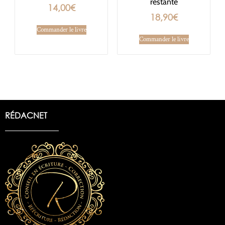
restante
14,00
€
18,90
€
Commander le livre
Commander le livre
RÉDACNET