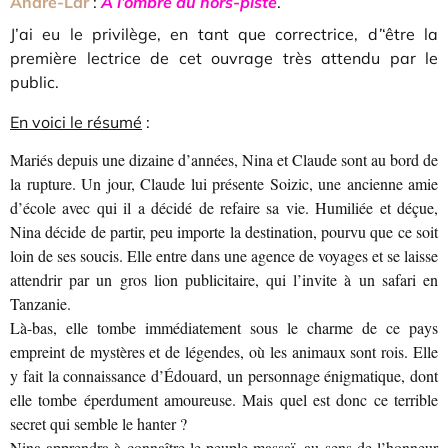
André-Lar
:
À l’ombre du hors-piste
.
J
’a
i eu le privilège, en tant que correctrice, d
’
‘être la
première lectrice de cet ouvrage très attendu par le
public.
En voici le résumé
:
Mariés depuis une dizaine d’années, Nina et Claude sont au bord de
la rupture. Un jour, Claude lui présente Soizic, une ancienne amie
d’école avec qui il a décidé de refaire sa vie. Humiliée et déçue,
Nina décide de partir, peu importe la destination, pourvu que ce soit
loin de ses soucis. Elle entre dans une agence de voyages et se laisse
attendrir par un gros lion publicitaire, qui l’invite à un safari en
Tanzanie.
Là-bas, elle tombe immédiatement sous le charme de ce pays
empreint de mystères et de légendes, où les animaux sont rois. Elle
y fait la connaissance d’Édouard, un personnage énigmatique, dont
elle tombe éperdument amoureuse. Mais quel est donc ce terrible
secret qui semble le hanter ?
Nina apprendra à connaître le peuple massaï, au sens de l’honneur