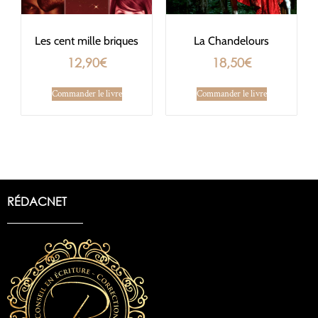
Les cent mille briques
La Chandelours
12,90
€
18,50
€
Commander le livre
Commander le livre
RÉDACNET