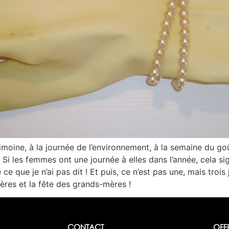
moine, à la journée de l’environnement, à la semaine du goût,
 Si les femmes ont une journée à elles dans l’année, cela sig
ce que je n’ai pas dit ! Et puis, ce n’est pas une, mais tro
mères et la fête des grands-mères !
CONTACT
OFF