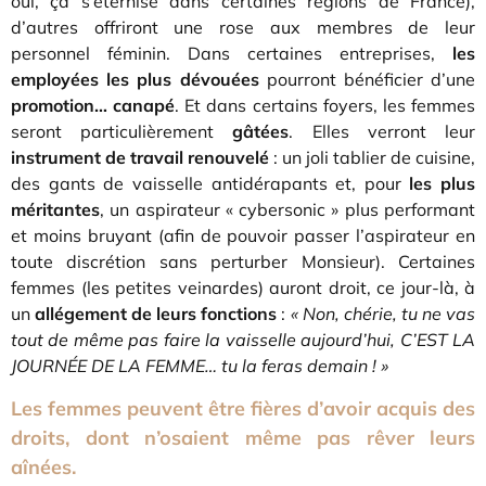
oui, ça s’éternise dans certaines régions de France),
d’autres offriront une rose aux membres de leur
personnel féminin. Dans certaines entreprises,
les
employées les plus dévouées
pourront bénéficier d’une
promotion… canapé
. Et dans certains foyers, les femmes
seront particulièrement
gâtées
. Elles verront leur
instrument de travail renouvelé
: un joli tablier de cuisine,
des gants de vaisselle antidérapants et, pour
les plus
méritantes
, un aspirateur « cybersonic » plus performant
et moins bruyant (afin de pouvoir passer l’aspirateur en
toute discrétion sans perturber Monsieur). Certaines
femmes (les petites veinardes) auront droit, ce jour-là, à
un
allégement de leurs fonctions
:
« Non, chérie, tu ne vas
tout de même pas faire la vaisselle aujourd’hui, C’EST LA
JOURNÉE DE LA FEMME… tu la feras demain ! »
Les femmes peuvent être fières d’avoir acquis des
droits, dont n’osaient même pas rêver leurs
aînées.