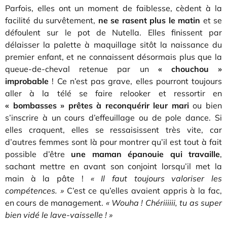
Parfois, elles ont un moment de faiblesse, cèdent à la
facilité du survêtement,
ne se rasent plus le matin
et se
défoulent sur le pot de Nutella. Elles finissent par
délaisser la palette à maquillage sitôt la naissance du
premier enfant, et ne connaissent désormais plus que la
queue-de-cheval retenue par un
« chouchou »
improbable
! Ce n’est pas grave, elles pourront toujours
aller à la télé se faire relooker et ressortir en
« bombasses » prêtes à reconquérir leur mari
ou bien
s’inscrire à un cours d’effeuillage ou de pole dance. Si
elles craquent, elles se ressaisissent très vite, car
d’autres femmes sont là pour montrer qu’il est tout à fait
possible d’être
une maman épanouie qui travaille
,
sachant mettre en avant son conjoint lorsqu’il met la
main à la pâte !
« Il faut toujours valoriser les
compétences. »
C’est ce qu’elles avaient appris à la fac,
en cours de management.
« Wouha ! Chériiiiii, tu as super
bien vidé le lave-vaisselle ! »