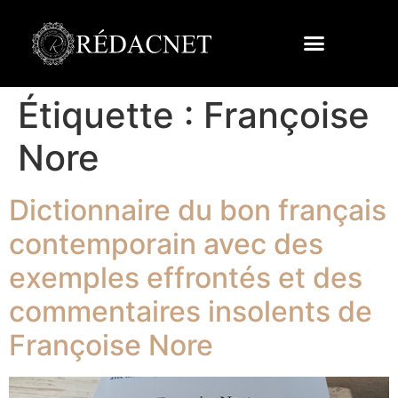
Étiquette :
Françoise
Nore
Dictionnaire du bon français
contemporain avec des
exemples effrontés et des
commentaires insolents de
Françoise Nore