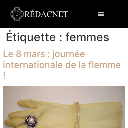
Étiquette :
femmes
Le 8 mars : journée
internationale de la flemme
!