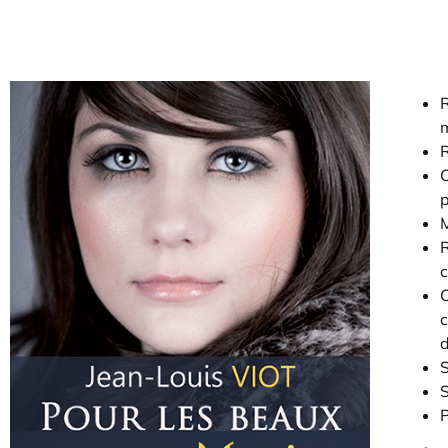
R
R
C
p
R
c
C
c
d
S
S
P