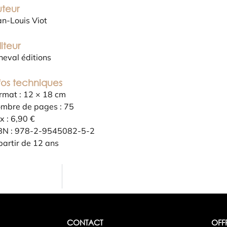
teur
an-Louis Viot
iteur
neval éditions
fos techniques
rmat : 12 × 18 cm
mbre de pages : 75
ix : 6,90 €
BN : 978-2-9545082-5-2
partir de 12 ans
CONTACT
OFF