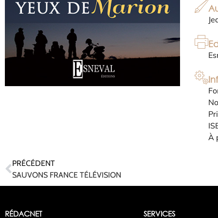
Au
Je
Ed
Es
In
Fo
No
Pr
IS
À 
PRÉCÉDENT
SAUVONS FRANCE TÉLÉVISION
RÉDACNET
SERVICES