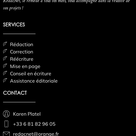
RédacNet, le remède à tous vos mots, vous accompagne dans la réussite de
vos projets !
SERVICES
Rédaction
Correction
Réécriture
Mise en page
Conseil en écriture
Assistance éditoriale
CONTACT
Karen Platel
+33 6 81 82 96 05
redacnet@orange.fr