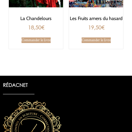
La Chandelours
Les Fruits amers du hasard
18,50
€
19,50
€
Commander le livre
Commander le livre
RÉDACNET