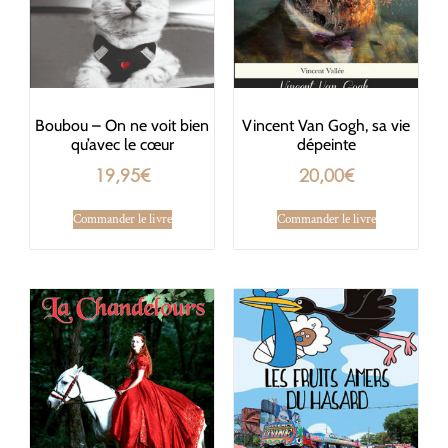
Boubou – On ne voit bien
Vincent Van Gogh, sa vie
qu’avec le cœur
dépeinte
19,95
€
20,00
€
Commander le livre
Commander le livre