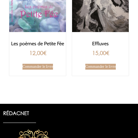
Les poèmes de Petite Fée
Effluves
12,00
€
15,00
€
Commander le livre
Commander le livre
RÉDACNET