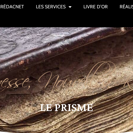
RÉDACNET
LES SERVICES
LIVRE D’OR
RÉALI
esse
,
Nouvelles
,
R
LE PRISME