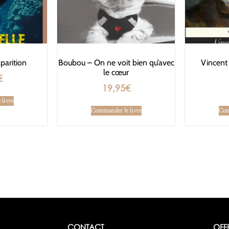
parition
Boubou – On ne voit bien qu’avec
Vincent
le cœur
€
19,95
€
livre
Commander le livre
Com
CONTACT
OFF