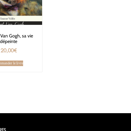
 Van Gogh, sa vie
dépeinte
20,00
€
mander le livre
RES