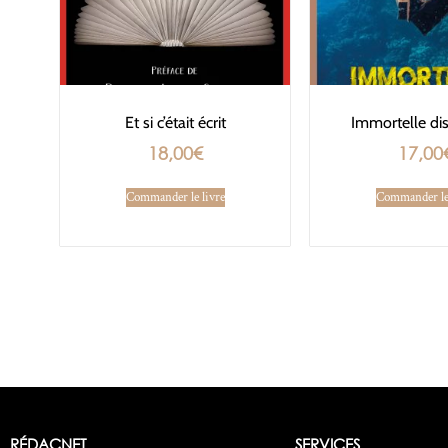
Et si c’était écrit
Immortelle dis
18,00
€
17,00
Commander le livre
Commander le 
RÉDACNET
SERVICES