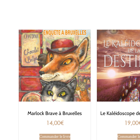
Marlock Brave à Bruxelles
Le Kaléidoscope de
14,00
€
19,00
Commander le livre
Commander le 