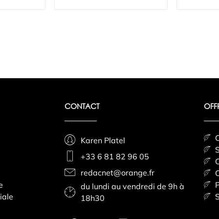
CONTACT
OFF
C
Karen Platel
S
+33 6 81 82 96 05
C
redacnet@orange.fr
C
e
P
du lundi au vendredi de 9h à
iale
S
18h30