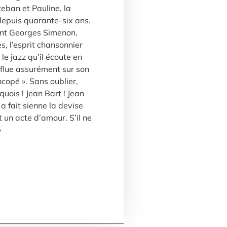
eban et Pauline, la
depuis quarante-six ans.
ent Georges Simenon,
, l’esprit chansonnier
 le jazz qu’il écoute en
influe assurément sur son
ncopé ». Sans oublier,
quois ! Jean Bart ! Jean
 a fait sienne la devise
t un acte d’amour. S’il ne
»