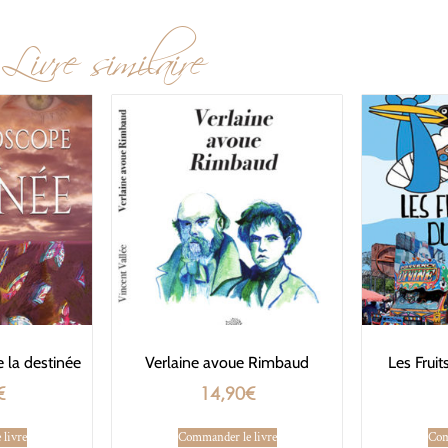
Livre similaire
 la destinée
Verlaine avoue Rimbaud
Les Frui
€
14,90
€
livre
Commander le livre
Com