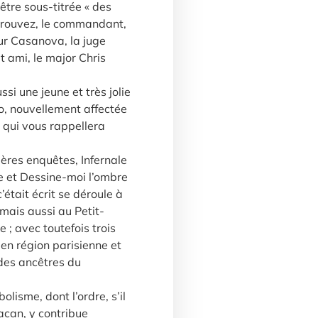
 être sous-titrée « des
etrouvez, le commandant,
ur Casanova, la juge
t ami, le major Chris
si une jeune et très jolie
o, nouvellement affectée
 qui vous rappellera
res enquêtes, Infernale
e et Dessine-moi l’ombre
’était écrit se déroule à
mais aussi au Petit-
; avec toutefois trois
 en région parisienne et
des ancêtres du
isme, dont l’ordre, s’il
Lacan, y contribue