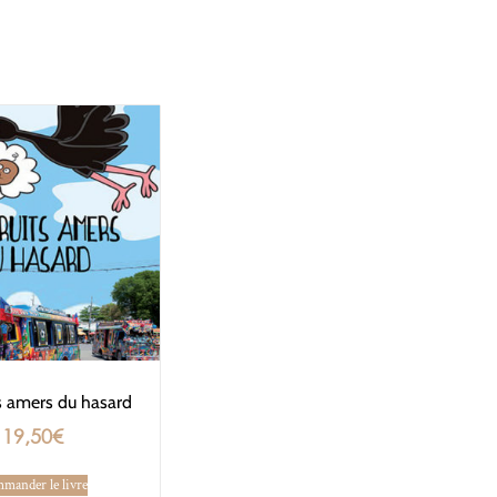
ts amers du hasard
19,50
€
mander le livre