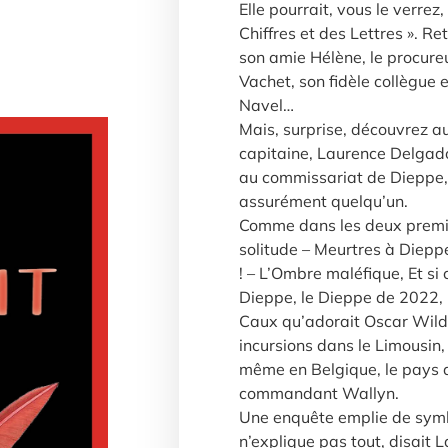
Elle pourrait, vous le verrez,
Chiffres et des Lettres ». R
son amie Hélène, le procure
Vachet, son fidèle collègue e
Navel…
Mais, surprise, découvrez aus
capitaine, Laurence Delgad
au commissariat de Dieppe,
assurément quelqu’un.
Comme dans les deux premiè
solitude – Meurtres à Diepp
! – L’Ombre maléfique, Et si c
Dieppe, le Dieppe de 2022, 
Caux qu’adorait Oscar Wilde 
incursions dans le Limousin,
même en Belgique, le pays 
commandant Wallyn.
Une enquête emplie de symbol
n’explique pas tout, disait 