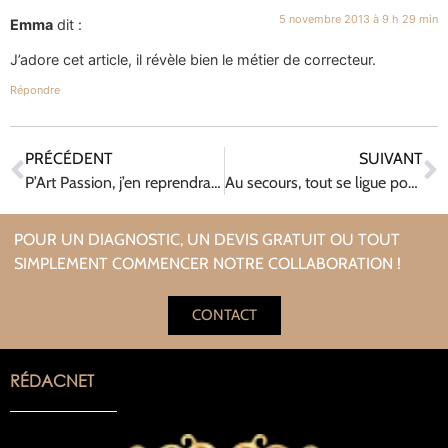
5 novembre 2013 à 9 h 29 min
Emma
dit :
J’adore cet article, il révèle bien le métier de correcteur.
Répondre
PRÉCÉDENT
SUIVANT
P’Art Passion, j’en reprendrais bien une part !
Au secours, tout se ligue pour m’empêcher de bosser !
POUR UN DIAGNOSTIC, UN DEVIS GRATUIT OU TOUT
SIMPLEMENT COMMENCER NOTRE COLLABORATION !
CONTACT
RÉDACNET