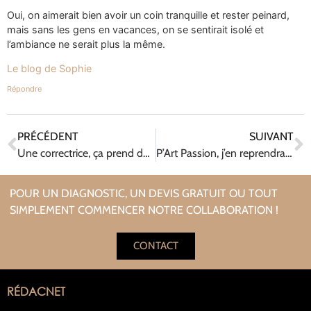
Oui, on aimerait bien avoir un coin tranquille et rester peinard,
mais sans les gens en vacances, on se sentirait isolé et
l’ambiance ne serait plus la même.
Le blog de Sophie
Répondre
PRÉCÉDENT
SUIVANT
Une correctrice, ça prend de la bouteille avec le temps !
P’Art Passion, j’en reprendrais bien une part !
POUR UN DIAGNOSTIC, UN DEVIS GRATUIT OU TOUT
SIMPLEMENT COMMENCER NOTRE COLLABORATION !
CONTACT
RÉDACNET