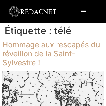
Étiquette :
télé
Hommage aux rescapés du
réveillon de la Saint-
Sylvestre !