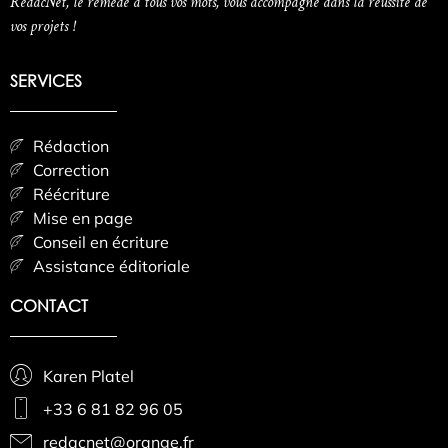
RédacNet, le remède à tous vos mots, vous accompagne dans la réussite de
vos projets !
SERVICES
Rédaction
Correction
Réécriture
Mise en page
Conseil en écriture
Assistance éditoriale
CONTACT
Karen Platel
+33 6 81 82 96 05
redacnet@orange.fr