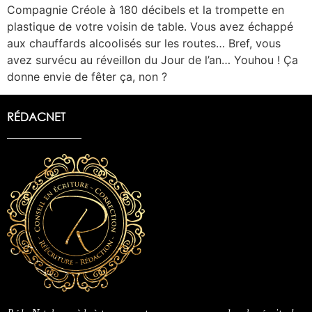
Compagnie Créole à 180 décibels et la trompette en
plastique de votre voisin de table. Vous avez échappé
aux chauffards alcoolisés sur les routes… Bref, vous
avez survécu au réveillon du Jour de l’an… Youhou ! Ça
donne envie de fêter ça, non ?
RÉDACNET