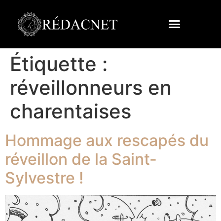
Étiquette :
réveillonneurs en
charentaises
Hommage aux rescapés du
réveillon de la Saint-
Sylvestre !