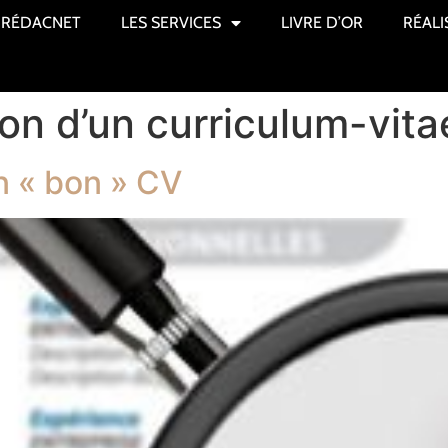
RÉDACNET
LES SERVICES
LIVRE D’OR
RÉALI
on d’un curriculum-vita
n « bon » CV