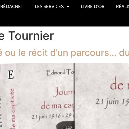
RÉDACNET
LES SERVICES
LIVRE D’OR
RÉALI
e Tournier
é ou le récit d’un parcours… 