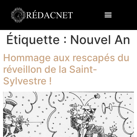
Étiquette :
Nouvel An
Hommage aux rescapés du
réveillon de la Saint-
Sylvestre !