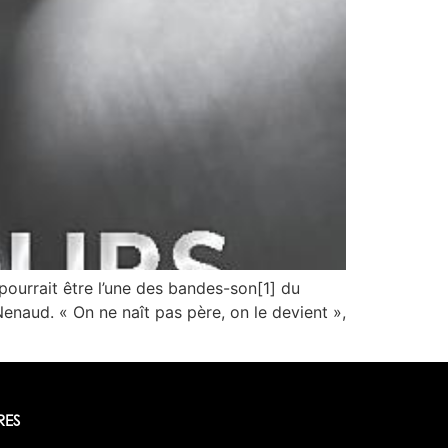
ourrait être l’une des bandes-son[1] du
enaud. « On ne naît pas père, on le devient »,
RES