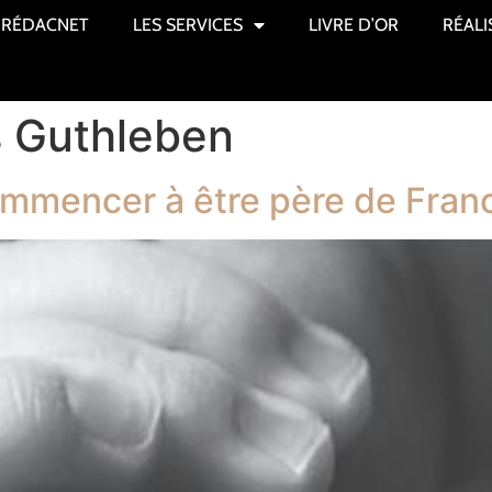
RÉDACNET
LES SERVICES
LIVRE D’OR
RÉALI
s Guthleben
commencer à être père de Fran