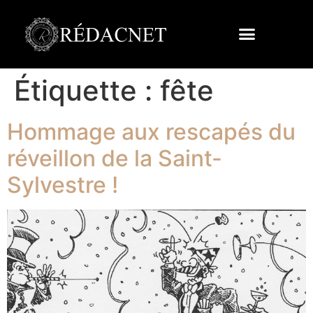
Étiquette :
fête
Hommage aux rescapés du
réveillon de la Saint-
Sylvestre !