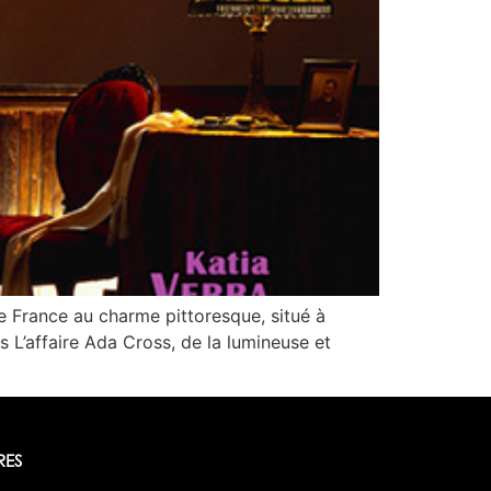
e France au charme pittoresque, situé à
s L’affaire Ada Cross, de la lumineuse et
RES