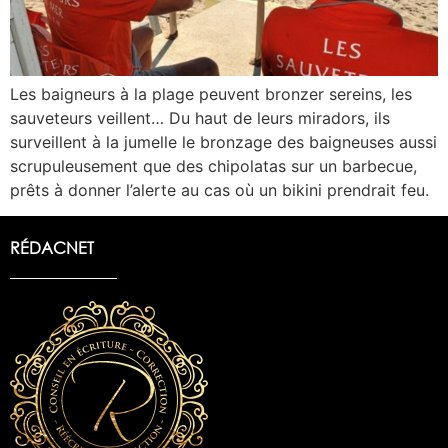
Les baigneurs à la plage peuvent bronzer sereins, les
sauveteurs veillent… Du haut de leurs miradors, ils
surveillent à la jumelle le bronzage des baigneuses aussi
scrupuleusement que des chipolatas sur un barbecue,
prêts à donner l’alerte au cas où un bikini prendrait feu.
RÉDACNET