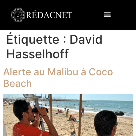
Étiquette :
David
Hasselhoff
Alerte au Malibu à Coco
Beach