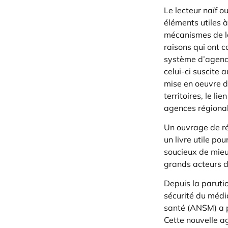
Le lecteur naïf o
éléments utiles 
mécanismes de la
raisons qui ont c
système d’agenc
celui-ci suscite a
mise en oeuvre de
territoires, le lie
agences régional
Un ouvrage de ré
un livre utile pou
soucieux de mieu
grands acteurs de
Depuis la parutio
sécurité du médi
santé (ANSM) a p
Cette nouvelle a