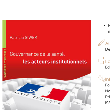
R
Au
De
Ed
Ed
In
Fo
No
Pr
IS