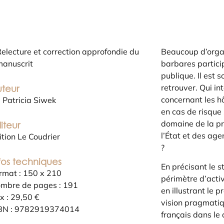
electure et correction approfondie du
Beaucoup d’orga
manuscrit
barbares partici
publique. Il est s
retrouver. Qui in
teur
concernant les h
 Patricia Siwek
en cas de risque 
domaine de la pr
iteur
l’État et des age
ition Le Coudrier
?
fos techniques
En précisant le st
rmat : 150 x 210
périmètre d’acti
mbre de pages : 191
en illustrant le 
ix : 29,50 €
vision pragmatiq
BN : 9782919374014
français dans le