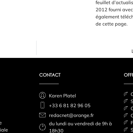
feuillet d’actual
2012 fourni avec l
également téléch
de cette page.
CONTACT
OFF
C
Karen Platel
S
+33 6 81 82 96 05
C
redacnet@orange.fr
C
e
P
du lundi au vendredi de 9h à
iale
S
18h30