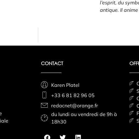
l’esprit, du symb
antique. Il anim
CONTACT
OFF
C
Karen Platel
S
+33 6 81 82 96 05
C
redacnet@orange.fr
C
e
P
du lundi au vendredi de 9h à
iale
S
18h30