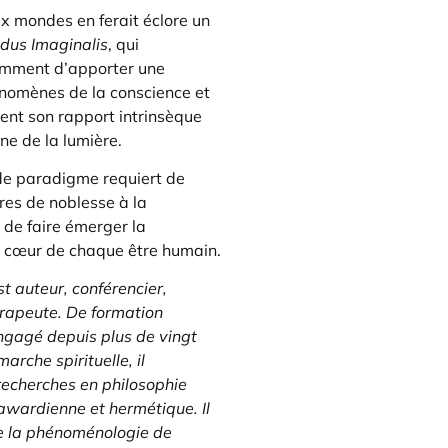
ux mondes en ferait éclore un
dus Imaginalis
, qui
amment d’apporter une
nomènes de la conscience et
ment son rapport intrinsèque
e de la lumière.
e paradigme requiert de
res de noblesse à la
de faire émerger la
 cœur de chaque être humain.
t auteur, conférencier,
érapeute. De formation
ngagé depuis plus de vingt
rche spirituelle, il
recherches en philosophie
rawardienne et hermétique. Il
de la phénoménologie de