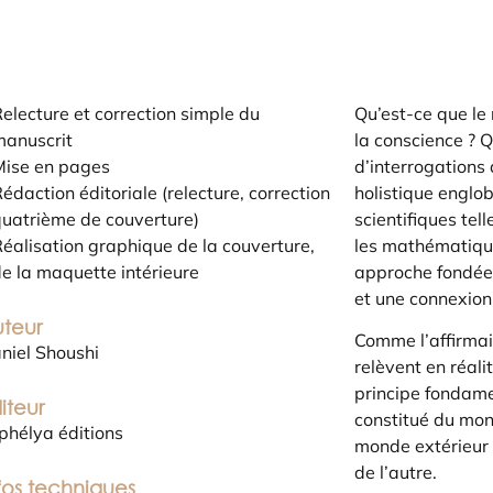
electure et correction simple du
Qu’est-ce que le 
manuscrit
la conscience ? 
Mise en pages
d’interrogations 
édaction éditoriale (relecture, correction
holistique englob
uatrième de couverture)
scientifiques tell
éalisation graphique de la couverture,
les mathématique
e la maquette intérieure
approche fondée 
et une connexion 
teur
Comme l’affirmait
niel Shoushi
relèvent en réal
principe fondamen
iteur
constitué du mon
phélya éditions
monde extérieur (
de l’autre.
fos techniques