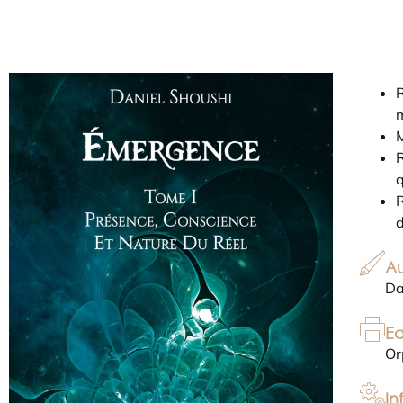
R
R
q
R
d
Au
Da
Ed
Or
In