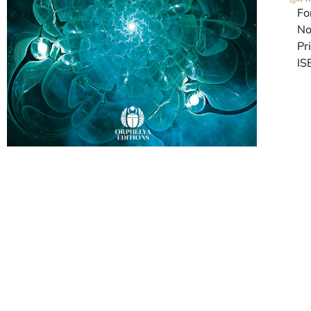
Fo
No
Pr
IS