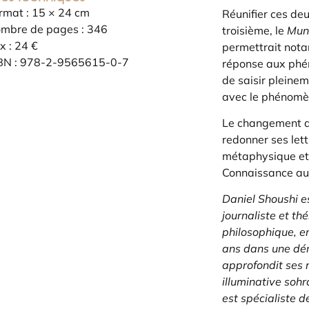
rmat : 15 × 24 cm
Réunifier ces de
mbre de pages : 346
troisième, le
Mun
ix : 24 €
permettrait not
BN : 978-2-9565615-0-7
réponse aux phé
de saisir pleine
avec le phénomèn
Le changement d
redonner ses lett
métaphysique et 
Connaissance au
Daniel Shoushi es
journaliste et th
philosophique, e
ans dans une déma
approfondit ses 
illuminative soh
est spécialiste 