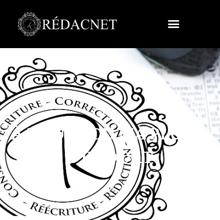
À L’AUBE OÙ MA PLUME
S’ENDORT