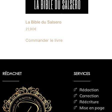
La Bible du Salsero
21,90
€
Commander le livre
RÉDACNET
SERVICES
Rédaction
Correction
Réécriture
Mise en page