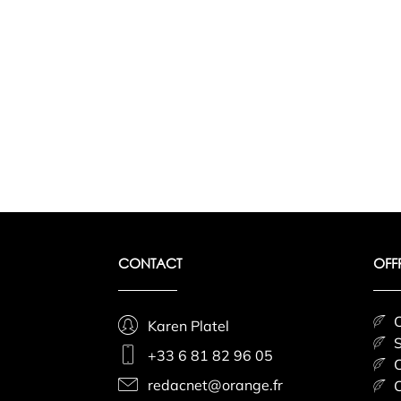
CONTACT
OFF
C
Karen Platel
S
+33 6 81 82 96 05
C
redacnet@orange.fr
C