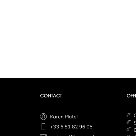
CONTACT
OFF
C
Karen Platel
S
+33 6 81 82 96 05
C