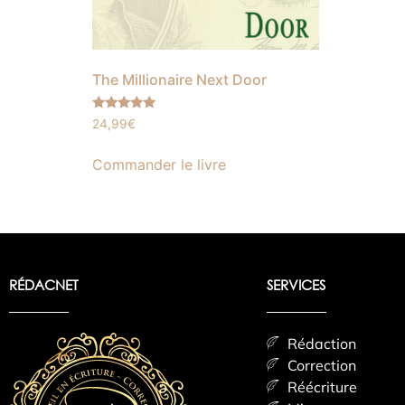
The Millionaire Next Door
Note
24,99
€
5.00
sur 5
Commander le livre
RÉDACNET
SERVICES
Rédaction
Correction
Réécriture