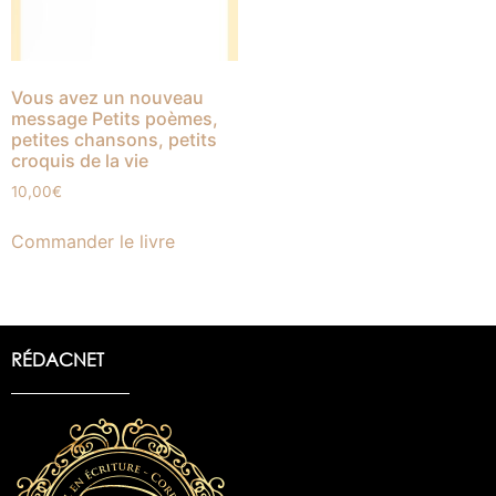
Vous avez un nouveau
message Petits poèmes,
petites chansons, petits
croquis de la vie
10,00
€
Commander le livre
RÉDACNET