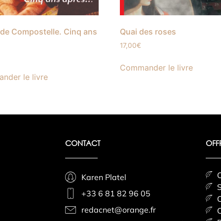
de Compostelle. Cinq ans
Quai des roses
17,00
€
Commander le livre
der le livre
CONTACT
OFF
C
Karen Platel
S
+33 6 81 82 96 05
C
redacnet@orange.fr
C