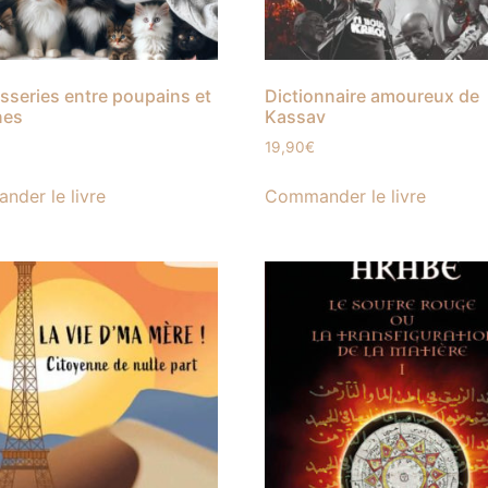
series entre poupains et
Dictionnaire amoureux de
nes
Kassav
19,90
€
der le livre
Commander le livre