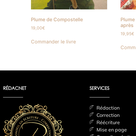
Plume de Compostelle
Plume 
après
19,00
€
19,95
€
Commander le livre
Comman
RÉDACNET
SERVICES
Rédaction
Correction
Réécriture
Mise en page