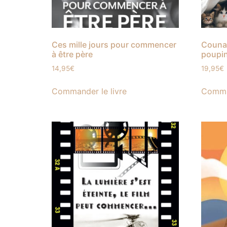
Ces mille jours pour commencer
Counas
à être père
poupi
14,95
€
19,95
€
Commander le livre
Comman