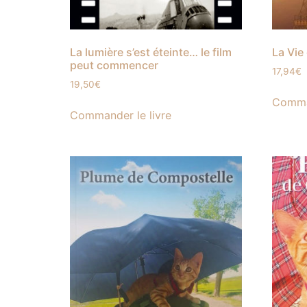
La lumière s’est éteinte… le film
La Vie
peut commencer
17,94
€
19,50
€
Comman
Commander le livre