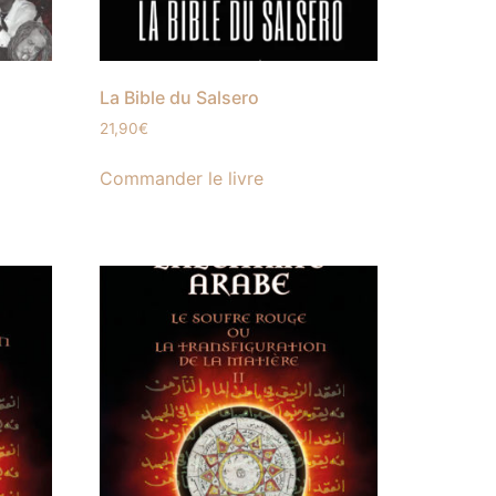
La Bible du Salsero
21,90
€
Commander le livre