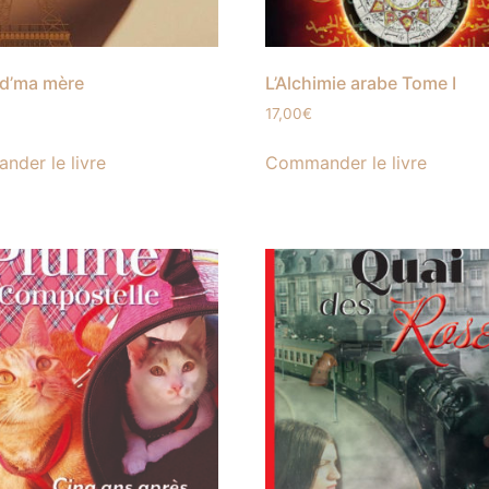
 d’ma mère
L’Alchimie arabe Tome I
17,00
€
der le livre
Commander le livre