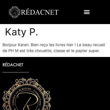
Katy P.
Bonjour Karen. Bien reçu les livres hier ! Le beau recueil
de PH M est très chouette, classe et le papier super.
RÉDACNET