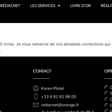
RÉDACNET
LES SERVICES
LIVRE D’OR
RÉALI
 livres. Je vous remercie de vos aimables corrections qui o
.
CONTACT
OFF
C
Karen Platel
S
+33 6 81 82 96 05
C
redacnet@orange.fr
C
e
P
du lundi au vendredi de 9h à