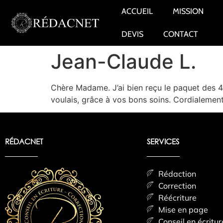
ACCUEIL
MISSION
DEVIS
CONTACT
Jean-Claude L.
Chère Madame. J’ai bien reçu le paquet des 40
voulais, grâce à vos bons soins. Cordialement
RÉDACNET
SERVICES
Rédaction
Correction
Réécriture
Mise en page
Conseil en écritur