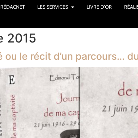
RÉDACNET
LES SERVICES
LIVRE D’OR
RÉALI
e 2015
é ou le récit d’un parcours… 